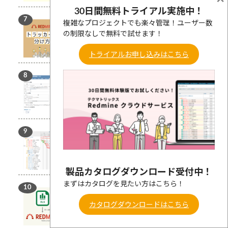
30日間無料トライアル実施中！
複雑なプロジェクトでも楽々管理！ユーザー数
Redmineのおすすめ運用（トラッカーの分
の制限なしで無料で試せます！
け方編）
カテゴリ:
機能紹介
トライアルお申し込みはこちら
RedmineのWikiの活用方法と便利な機能紹
介
カテゴリ:
機能紹介
Redmineのガントチャートの見方と機能を
詳しく解説！
カテゴリ:
機能紹介
製品カタログダウンロード受付中！
まずはカタログを見たい方はこちら！
Excelで作成したWBSやスケジュールを
Redmineにインポートする手順
カタログダウンロードはこちら
カテゴリ:
機能紹介