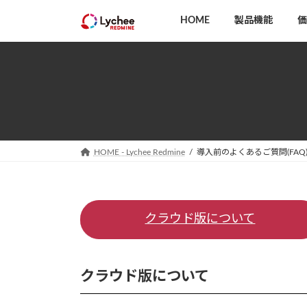
コ
ナ
HOME
製品機能
価
ン
ビ
テ
ゲ
ン
ー
ツ
シ
へ
ョ
ス
ン
キ
に
ッ
移
HOME - Lychee Redmine
導入前のよくあるご質問(FAQ
プ
動
クラウド版について
クラウド版について