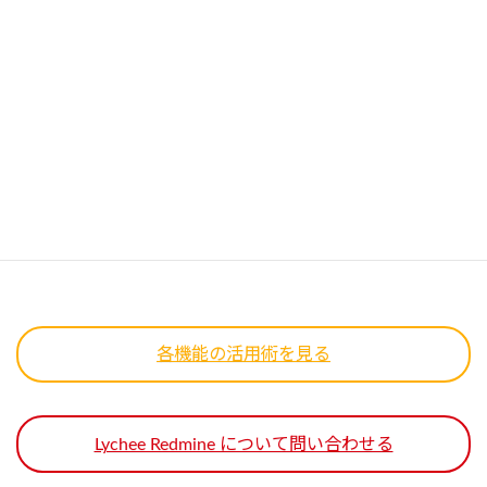
EVM画面の操作
LycheeEVM画面の操作方法をご紹介しています。基準日や表示単
位などを切り替えて、見たいグラフを瞬時に表示することができま
す。Lycheeコストと連携してEVMを金額表示で確認することもで
きます。
各機能の活用術を見る
Lychee Redmine について問い合わせる