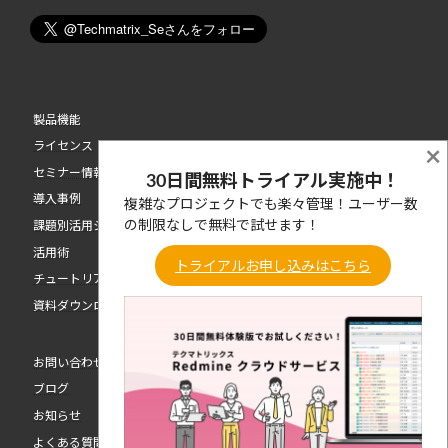
製品機能
ライセンス
×
セミナー情報
30日間無料トライアル実施中！
導入事例
複雑なプロジェクトでも楽々管理！ユーザー数
の制限なしで無料で試せます！
課題別活用シーン
活用術
トライアルお申し込みはこちら
チュートリアル動画
資料ダウンロード
お問い合わせ
ブログ
お知らせ
よくある質問