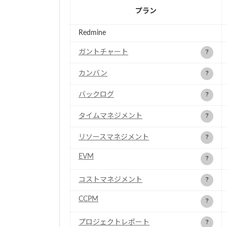
プラン
Redmine
ガントチャート
？
カンバン
？
バックログ
？
タイムマネジメント
？
リソースマネジメント
？
EVM
？
コストマネジメント
？
CCPM
？
プロジェクトレポート
？