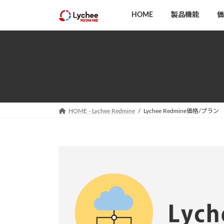
コ
ナ
HOME
製品機能
価
ン
ビ
テ
ゲ
ン
ー
ツ
シ
へ
ョ
ス
ン
キ
に
ッ
移
HOME - Lychee Redmine
Lychee Redmine価格/プラン
プ
動