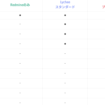
Lychee
Redmineのみ
スタンダード
●
●
-
●
-
●
-
●
-
-
-
-
-
-
-
-
-
-
-
-