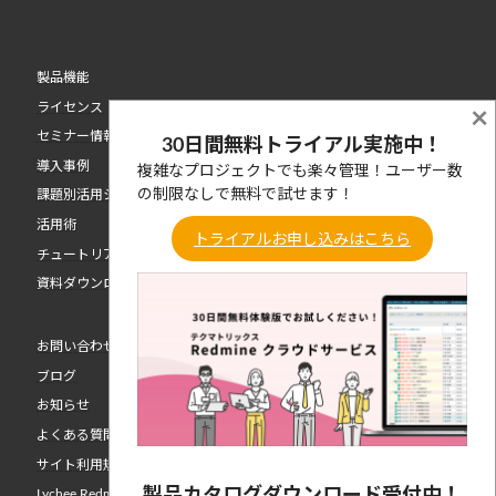
製品機能
ライセンス
×
セミナー情報
30日間無料トライアル実施中！
導入事例
複雑なプロジェクトでも楽々管理！ユーザー数
の制限なしで無料で試せます！
課題別活用シーン
活用術
トライアルお申し込みはこちら
チュートリアル動画
資料ダウンロード
お問い合わせ
ブログ
お知らせ
よくある質問
サイト利用規約
Lychee Redmine 開発元