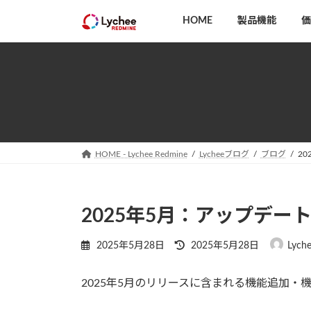
コ
ナ
HOME
製品機能
価
ン
ビ
テ
ゲ
ン
ー
ツ
シ
へ
ョ
ス
ン
キ
に
ッ
移
HOME - Lychee Redmine
Lycheeブログ
ブログ
2
プ
動
2025年5月：アップデー
最
2025年5月28日
2025年5月28日
Lych
終
更
2025年5月のリリースに含まれる機能追加・
新
日