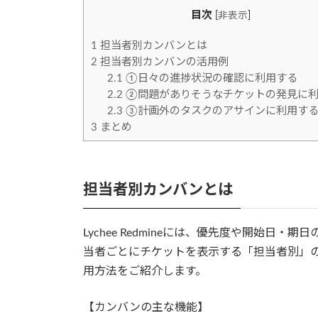
時
目次
[
非表示
]
:
1
担当者別カンバンとは
2
担当者別カンバンの活用例
2.1
①日々の進捗状況の確認に利用する
2.2
②問題がありそうなチケットの発見に利
2.3
③計画外のタスクのアサインに利用す
3
まとめ
担当者別カンバンとは
Lychee Redmineには、優先度や開始
当者ごとにチケットを表示する「担当者別」
用方法をご紹介します。
【カンバンの主な機能】