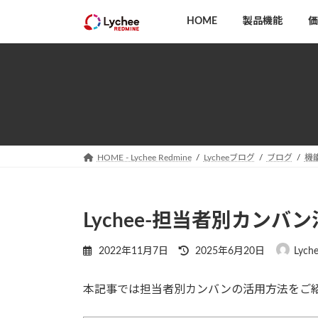
コ
ナ
HOME
製品機能
価
ン
ビ
テ
ゲ
ン
ー
ツ
シ
へ
ョ
ス
ン
キ
に
ッ
移
HOME - Lychee Redmine
Lycheeブログ
ブログ
機
プ
動
Lychee-担当者別カンバ
最
2022年11月7日
2025年6月20日
Lych
終
更
本記事では担当者別カンバンの活用方法をご
新
日