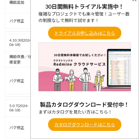
機能追加
・実績セル内に「0」を入力した場合、「0.00」と表
30日間無料トライアル実施中！
示されるようにしました。
複雑なプロジェクトでも楽々管理！ユーザー数
・不要なシステムエラーが通知されないように修正し
の制限なしで無料で試せます！
バグ修正
ました。
トライアルお申し込みはこちら
Lychee ガントチャート
4.10.30(2024-
06-18)
機能改善／仕
・パフォーマンスを改善しました。
様変更
・以下の不具合を修正しました。
期日なしのチケットを先行、開始日ありのチケット
バグ修正
を後続として先行後続を結んだ場合、Lycheeガント
チャート画面でインターナルエラーになる
製品カタログダウンロード受付中！
Lycheeガントチャート（プレα版）
5.0.7(2024-
06-18)
まずはカタログを見たい方はこちら！
・以下の不具合を修正しました。
カタログダウンロードはこちら
バグ修正
-クエリ設定にてフィルターの選択肢の表示が崩れる場
合がある