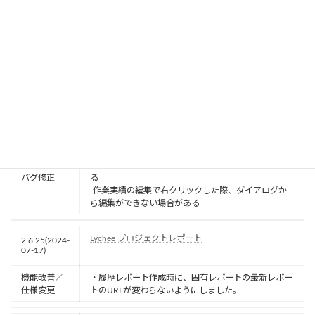
が発生しても無視してコピー完了するように改善しま
仕様変更
した。
・以下の不具合を修正しました。
-特定の条件でプロジェクトを作成時にテンプレート
バグ修正
元プロジェクトを選択すると、ロード中の表示が消え
ずプロジェクトを作成できないことがある
Lychee タイムマネジメント
3.2.13(2024-
07-17)
・以下の不具合を修正しました。
-作業実績画面から他の画面に遷移できない場合があ
バグ修正
る
‐作業実績の編集で右クリックした際、ダイアログか
ら編集ができない場合がある
Lychee プロジェクトレポート
2.6.25(2024-
07-17)
機能改善／
・履歴レポート作成時に、固有レポートの最新レポー
仕様変更
トのURLが変わらないようにしました。