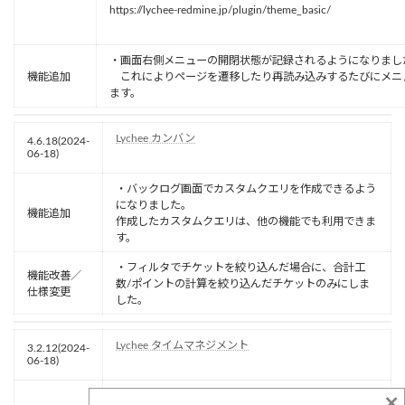
https://lychee-redmine.jp/plugin/theme_basic/
・画面右側メニューの開閉状態が記録されるようになりまし
機能追加
これによりページを遷移したり再読み込みするたびにメニ
ます。
Lychee カンバン
4.6.18(2024-
06-18)
・バックログ画面でカスタムクエリを作成できるよう
になりました。
機能追加
作成したカスタムクエリは、他の機能でも利用できま
す。
・フィルタでチケットを絞り込んだ場合に、合計工
機能改善／
数/ポイントの計算を絞り込んだチケットのみにしま
仕様変更
した。
Lychee タイムマネジメント
3.2.12(2024-
06-18)
×
【作業実績】