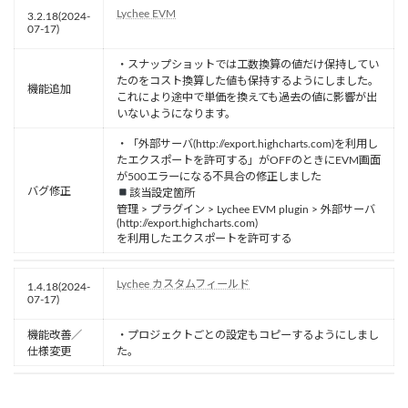
Lychee EVM
3.2.18(2024-
07-17)
・スナップショットでは工数換算の値だけ保持してい
たのをコスト換算した値も保持するようにしました。
機能追加
これにより途中で単価を換えても過去の値に影響が出
いないようになります。
・「外部サーバ(http://export.highcharts.com)を利用し
たエクスポートを許可する」がOFFのときにEVM画面
が500エラーになる不具合の修正しました
バグ修正
該当設定箇所
管理 > プラグイン > Lychee EVM plugin > 外部サーバ
(http://export.highcharts.com)
を利用したエクスポートを許可する
Lychee カスタムフィールド
1.4.18(2024-
07-17)
機能改善／
・プロジェクトごとの設定もコピーするようにしまし
仕様変更
た。