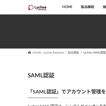
コ
ナ
HOME
製品機能
価
ン
ビ
テ
ゲ
ン
ー
ツ
シ
へ
ョ
ス
ン
キ
に
ッ
移
HOME - Lychee Redmine
製品機能
Lychee SAML認証
プ
動
SAML認証
「SAML認証」でアカウント管理