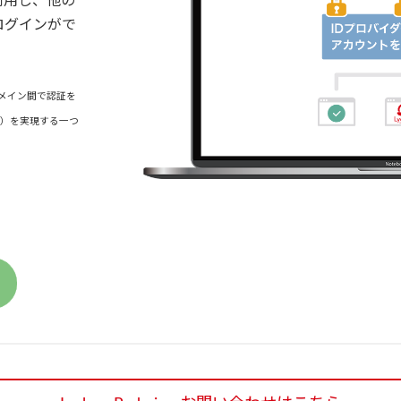
を利用し、他の
にログインがで
異なるドメイン間で認証を
-On）を実現する一つ