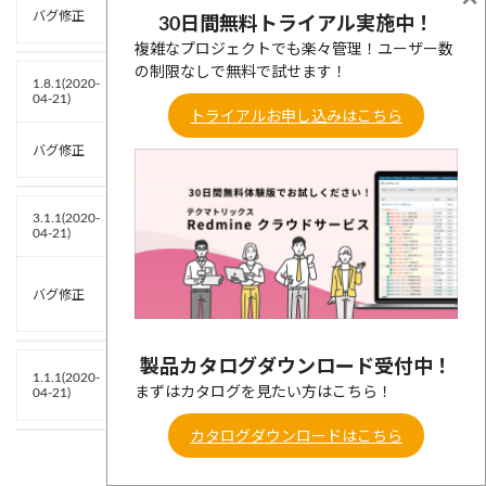
・Redmine3.3系でカスタムクエリが編集できない問題
バグ修正
30日間無料トライアル実施中！
を修正しました。
複雑なプロジェクトでも楽々管理！ユーザー数
の制限なしで無料で試せます！
Lycheeプロジェクトレポート
1.8.1(2020-
04-21)
トライアルお申し込みはこちら
・予算/コスト予想欄で小数点以下の値がでてしまう問
バグ修正
題を修正しました。
Lychee EVM
3.1.1(2020-
04-21)
・実終了日に値がない場合でもステータスが終了であ
バグ修正
れば進捗100％としてEV値を計算するよう修正しまし
た。
製品カタログダウンロード受付中！
Lychee SAML認証
1.1.1(2020-
まずはカタログを見たい方はこちら！
04-21)
カタログダウンロードはこちら