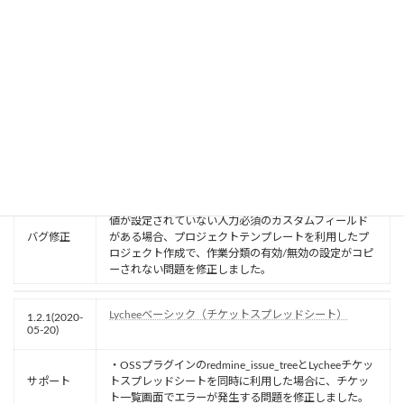
05-20)
・チケット編集フォームがパワーアップしました。
機能改善／
コメントの閲覧や編集ができるようになり、チケット
仕様変更
編集に関するあらゆる操作がガントチャート上で完結
します。
Lycheeスケジュール管理（プロジェクトテンプレー
1.4.1(2020-
ト）
05-20)
・作業分類のカスタムフィールドとして、デフォルト
値が設定されていない入力必須のカスタムフィールド
バグ修正
がある場合、プロジェクトテンプレートを利用したプ
ロジェクト作成で、作業分類の有効/無効の設定がコピ
ーされない問題を修正しました。
Lycheeベーシック（チケットスプレッドシート）
1.2.1(2020-
05-20)
・OSSプラグインのredmine_issue_treeとLycheeチケッ
サポート
トスプレッドシートを同時に利用した場合に、チケッ
ト一覧画面でエラーが発生する問題を修正しました。