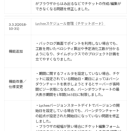
がブラウザからはみ出るなどでチケットの作成/編集が
できなくなる問題を修正しました。
Lycheeスケジュール管理（チケットボード）
3.3.2(2018-
10-31)
・バックログ画面でポイントを利用しない場合でも、
工数を用いたベロシティ算出や予定消化工数が分かる
機能追加
ようになり、タイムボックスでのプロジェクト計画を
立てやすくなりました。
・期間に関するフィルタを設定していない場合、チケ
ットに設定されている開始日・期日によってはバーン
機能改善／
ダウンチャートを表示しようとするとサーバーが長時
仕様変更
間ビジー状態になるため、バーンダウンチャートの最
大表示期間を1年間(365日)に制限しました。
・Lycheeバージョンスタートデイトでバージョンの開
始日を設定している場合でも、バーンダウンチャート
の起点が設定された開始日になっていない問題を修正
しました。
・ブラウザの縦幅が狭い場合にチケット編集フォーム