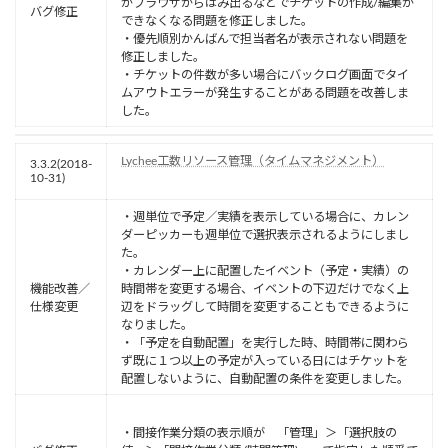
がブラウザからはみ出るなどでチケットの作成/編集が
バグ修正
できなくなる問題を修正しました。
・優先順別かんばんで担当者名が表示されない問題を
修正しました。
・チケットの件数が多い場合にバックログ画面でタイ
ムアウトエラーが発生することがある問題を改善しま
した。
Lychee工数リソース管理（タイムマネジメント）
3.3.2(2018-
10-31)
・週単位で予定／実績を表示している場合に、カレン
ダーピッカーも週単位で選択表示されるようにしまし
た。
・カレンダー上に配置したイベント（予定・実績）の
機能改善／
時間帯を変更する場合、イベントの下辺だけでなく上
仕様変更
辺をドラッグして時間を変更することもできるように
なりました。
・「予定を自動配置」を実行した時、時間帯に関わら
ず既に１つ以上の予定が入っている日にはチケットを
配置しないように、自動配置の条件を変更しました。
・間接作業分類の表示順が 「管理」＞「選択肢の