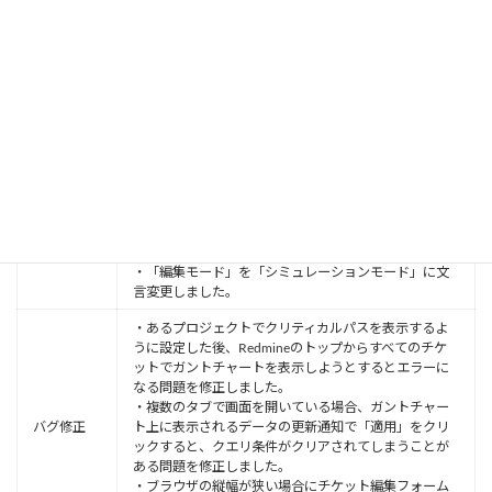
修正しました。
Lycheeスケジュール管理（ガントチャート）
3.8.6(2018-
10-31)
・ライセンスカウント方針に準拠し、「Lycheeスケジ
ュール管理(ガントチャート)」のモジュールがOFFにな
っているサブプロジェクトはガントチャート上に表示
されなくなりました。
機能改善／
・画面上部に設定アイコンが表示されているとき、設
仕様変更
定アイコンとチケット編集フォームが重ならないよう
にフォームの初期表示位置を調整しました。
・「編集モード」を「シミュレーションモード」に文
言変更しました。
・あるプロジェクトでクリティカルパスを表示するよ
うに設定した後、Redmineのトップからすべてのチケ
ットでガントチャートを表示しようとするとエラーに
なる問題を修正しました。
・複数のタブで画面を開いている場合、ガントチャー
バグ修正
ト上に表示されるデータの更新通知で「適用」をクリ
ックすると、クエリ条件がクリアされてしまうことが
ある問題を修正しました。
・ブラウザの縦幅が狭い場合にチケット編集フォーム