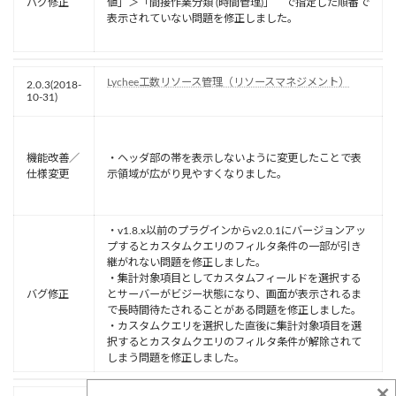
バグ修正
値」＞「間接作業分類 (時間管理)」 で指定した順番で
表示されていない問題を修正しました。
Lychee工数リソース管理（リソースマネジメント）
2.0.3(2018-
10-31)
機能改善／
・ヘッダ部の帯を表示しないように変更したことで表
仕様変更
示領域が広がり見やすくなりました。
・v1.8.x以前のプラグインからv2.0.1にバージョンアッ
プするとカスタムクエリのフィルタ条件の一部が引き
継がれない問題を修正しました。
・集計対象項目としてカスタムフィールドを選択する
バグ修正
とサーバーがビジー状態になり、画面が表示されるま
で長時間待たされることがある問題を修正しました。
・カスタムクエリを選択した直後に集計対象項目を選
択するとカスタムクエリのフィルタ条件が解除されて
しまう問題を修正しました。
×