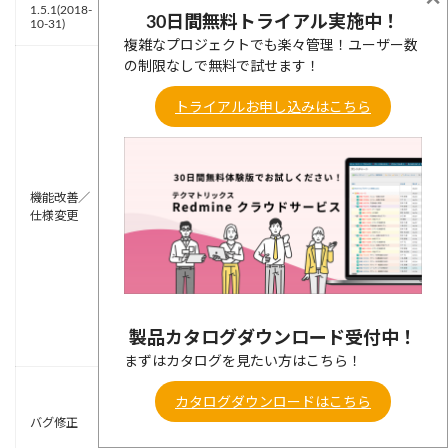
Lycheeプロジェクトレポート
1.5.1(2018-
30日間無料トライアル実施中！
10-31)
複雑なプロジェクトでも楽々管理！ユーザー数
・カスタム指標で選択できる集計項目「過去期日の予
の制限なしで無料で試せます！
定工数」の名称が「予想消化工数」に変更され、
Lychee EVMのPVと同様の精度の高い算出方法になりま
トライアルお申し込みはこちら
した。
・カスタム指標で選択できる集計項目「予定工数」
「予定完了工数」「進捗率×予定工数」「予想消化工
数」の計算対象となるチケットがLychee EVMと同等の
仕様になり、予定工数が設定されているチケットは親
機能改善／
チケットを含めすべてのチケットが計算対象となりま
仕様変更
した。
・プロジェクトの単体レポート画面の右上の「再計
算」「履歴」にアイコンが追加され視認性が向上しま
した。
・プロジェクトの単体レポート画面およびレポート履
歴画面のタイトルおよび履歴画面からレポート画面に
戻るためのリンク名を改善し分かりやすくなりまし
製品カタログダウンロード受付中！
た。
まずはカタログを見たい方はこちら！
カタログダウンロードはこちら
・プロジェクトレポート画面のマイルストーン表示
バグ修正
で、各バージョンのバーの進捗率が反映されていない
問題を修正しました。