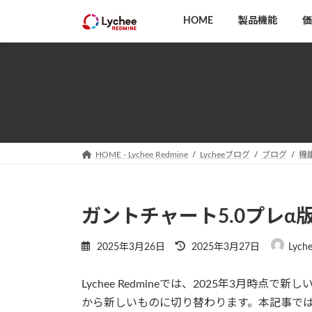
コ
ナ
HOME
製品機能
価
ン
ビ
テ
ゲ
ン
ー
ツ
シ
へ
ョ
ス
ン
キ
に
ッ
移
HOME - Lychee Redmine
Lycheeブログ
ブログ
機
プ
動
ガントチャート5.0プレα
最
2025年3月26日
2025年3月27日
Lych
終
更
Lychee Redmineでは、2025年3月時
新
日
から新しいものに切り替わります。本記事で