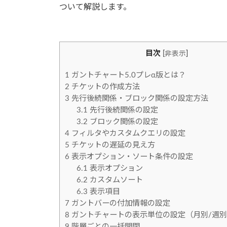
時
ついて解説します。
:
目次
[
非表示
]
1
ガントチャート5.0プレα版とは？
2
チケットの作成方法
3
先行後続関係・ブロック関係の設定方法
3.1
先行後続関係の設定
3.2
ブロック関係の設定
4
フィルタやカスタムクエリの設定
5
チケットの遅延の見え方
6
表示オプション・ソート条件の設定
6.1
表示オプション
6.2
カスタムソート
6.3
表示項目
7
ガントバーの付加情報の設定
8
ガントチャートの表示単位の設定（月別/週別
9
階層ごとの一括開閉