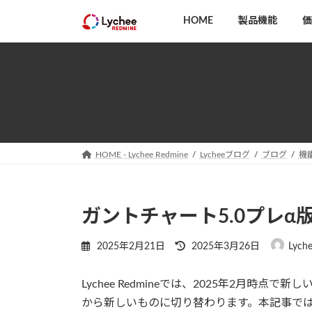
コ
ナ
HOME
製品機能
価
ン
ビ
テ
ゲ
ン
ー
ツ
シ
へ
ョ
ス
ン
キ
に
ッ
移
HOME - Lychee Redmine
Lycheeブログ
ブログ
機
プ
動
ガントチャート5.0プレα
最
2025年2月21日
2025年3月26日
Lych
終
更
Lychee Redmineでは、2025年2月時
新
日
から新しいものに切り替わります。本記事では