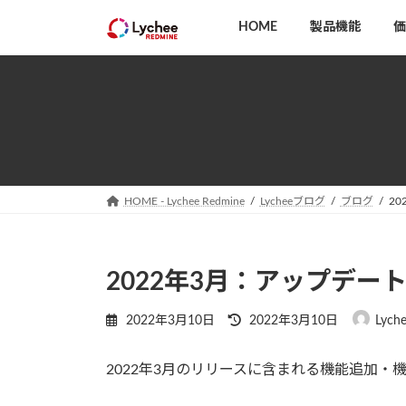
コ
ナ
HOME
製品機能
価
ン
ビ
テ
ゲ
ン
ー
ツ
シ
へ
ョ
ス
ン
キ
に
ッ
移
HOME - Lychee Redmine
Lycheeブログ
ブログ
2
プ
動
2022年3月：アップデー
最
2022年3月10日
2022年3月10日
Lych
終
更
2022年3月のリリースに含まれる機能追加・
新
日