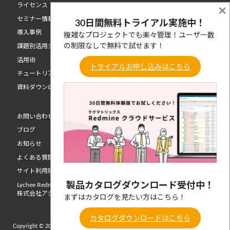
ライセンス
×
セミナー情報
30日間無料トライアル実施中！
導入事例
複雑なプロジェクトでも楽々管理！ユーザー数
の制限なしで無料で試せます！
課題別活用シーン
活用術
トライアルお申し込みはこちら
チュートリアル動画
資料ダウンロード
お問い合わせ
ブログ
お知らせ
よくある質問
サイト利用規約
製品カタログダウンロード受付中！
Lychee Redmine 開発元
株式会社アジャイルウェア
まずはカタログを見たい方はこちら！
カタログダウンロードはこちら
Copyright © 2026 TechMatrix Corporation. All Rights Reserved. | Lychee Redmine