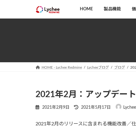
コ
ナ
HOME
製品機能
価
ン
ビ
テ
ゲ
ン
ー
ツ
シ
へ
ョ
ス
ン
キ
に
ッ
移
HOME - Lychee Redmine
Lycheeブログ
ブログ
2
プ
動
2021年2月：アップデー
最
2021年2月9日
2021年5月17日
Lyche
終
更
2021年2月のリリースに含まれる機能改善／
新
日