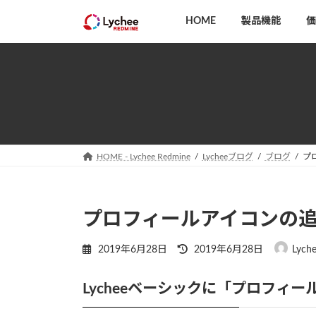
コ
ナ
HOME
製品機能
価
ン
ビ
テ
ゲ
ン
ー
ツ
シ
へ
ョ
ス
ン
キ
に
ッ
移
HOME - Lychee Redmine
Lycheeブログ
ブログ
プ
プ
動
プロフィールアイコンの
最
2019年6月28日
2019年6月28日
Lych
終
更
Lycheeベーシックに「プロフィ
新
日