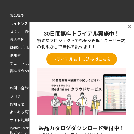
製品機能
ライセンス
×
セミナー情報
30日間無料トライアル実施中！
導入事例
複雑なプロジェクトでも楽々管理！ユーザー数
の制限なしで無料で試せます！
課題別活用シーン
活用術
トライアルお申し込みはこちら
チュートリアル動画
資料ダウンロード
お問い合わせ
ブログ
お知らせ
よくある質問
サイト利用規約
製品カタログダウンロード受付中！
Lychee Redmine 開発元
株式会社アジャイルウェア