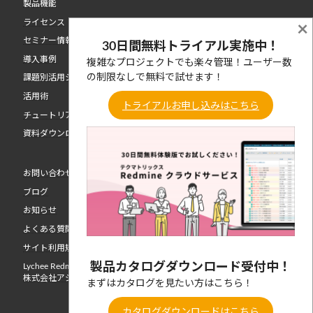
製品機能
ライセンス
×
セミナー情報
30日間無料トライアル実施中！
導入事例
複雑なプロジェクトでも楽々管理！ユーザー数
の制限なしで無料で試せます！
課題別活用シーン
活用術
トライアルお申し込みはこちら
チュートリアル動画
資料ダウンロード
お問い合わせ
ブログ
お知らせ
よくある質問
サイト利用規約
製品カタログダウンロード受付中！
Lychee Redmine 開発元
株式会社アジャイルウェア
まずはカタログを見たい方はこちら！
カタログダウンロードはこちら