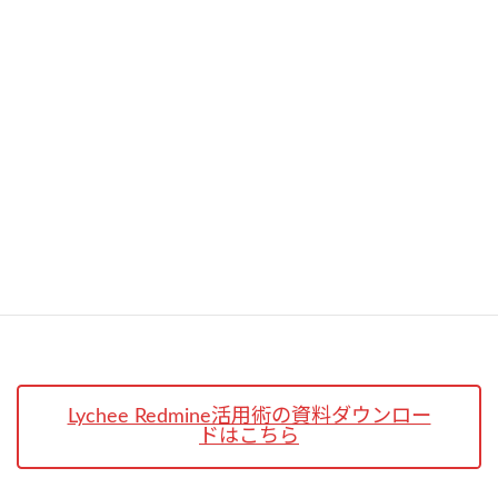
Lychee CCPMは、プロジェクトメンバーが登録するチケット(タス
ク)と連動しているので、データの集計・加工には時間をかける必
要がありません。フィーバーチャートの作成は自動化され、ワン
クリックでグラフが表示されます。
Lychee Redmine活用術の資料ダウンロー
ドはこちら