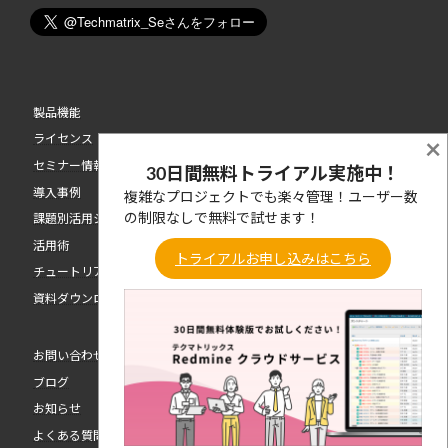
製品機能
ライセンス
×
セミナー情報
30日間無料トライアル実施中！
導入事例
複雑なプロジェクトでも楽々管理！ユーザー数
の制限なしで無料で試せます！
課題別活用シーン
活用術
トライアルお申し込みはこちら
チュートリアル動画
資料ダウンロード
お問い合わせ
ブログ
お知らせ
よくある質問